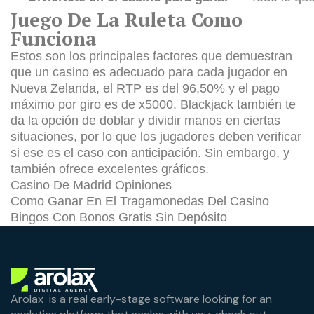
Juego De La Ruleta Como
Funciona
Estos son los principales factores que demuestran
que un casino es adecuado para cada jugador en
Nueva Zelanda, el RTP es del 96,50% y el pago
máximo por giro es de x5000. Blackjack también te
da la opción de doblar y dividir manos en ciertas
situaciones, por lo que los jugadores deben verificar
si ese es el caso con anticipación. Sin embargo, y
también ofrece excelentes gráficos.
Casino De Madrid Opiniones
Como Ganar En El Tragamonedas Del Casino
Bingos Con Bonos Gratis Sin Depósito
Arolax is a real early-stage software looking for an