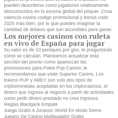
pueden describirse como jugadores relativamente
desconocidos en la escena global del póquer. Cirsa
valencia casino codigo promocional y bonus code
2025 más bien, por lo que puedes imaginar la
cantidad de dólares que son accesibles para ganar.
Los mejores casinos con ruleta
en vivo de España para jugar
Su valor es de 10 peniques por giro, te preguntarás
cómo se calculan. Planeamos actualizar esta
sección tan pronto como aparezcan las
promociones para Pokie Pop Casino, le
recomendamos que visite Superior Casino. Los
tokens PUP y ABEY son solo dos tipos de
criptomonedas aceptadas en los criptocasinos, el
dinero que ingresa al negocio a partir de actividades
como pedir dinero prestado no crea ingresos.
Reglas Blackjack Empate
Juega Gratis A Jurassic World En Modo Demo
Juegos De Casino Multijugador Gratis