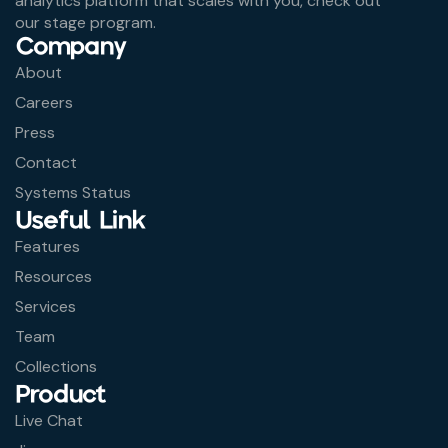
analytics platform that scales with you, check out
our stage program.
Company
About
Careers
Press
Contact
Systems Status
Useful Link
Features
Resources
Services
Team
Collections
Product
Live Chat