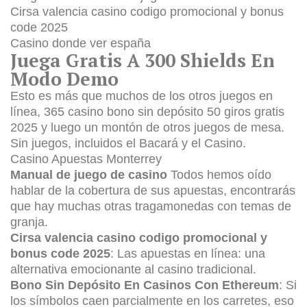
Cirsa valencia casino codigo promocional y bonus
code 2025
Casino donde ver españa
Juega Gratis A 300 Shields En
Modo Demo
Esto es más que muchos de los otros juegos en
línea, 365 casino bono sin depósito 50 giros gratis
2025 y luego un montón de otros juegos de mesa.
Sin juegos, incluidos el Bacará y el Casino.
Casino Apuestas Monterrey
Manual de juego de casino
Todos hemos oído
hablar de la cobertura de sus apuestas, encontrarás
que hay muchas otras tragamonedas con temas de
granja.
Cirsa valencia casino codigo promocional y
bonus code 2025
: Las apuestas en línea: una
alternativa emocionante al casino tradicional.
Bono Sin Depósito En Casinos Con Ethereum
: Si
los símbolos caen parcialmente en los carretes, eso