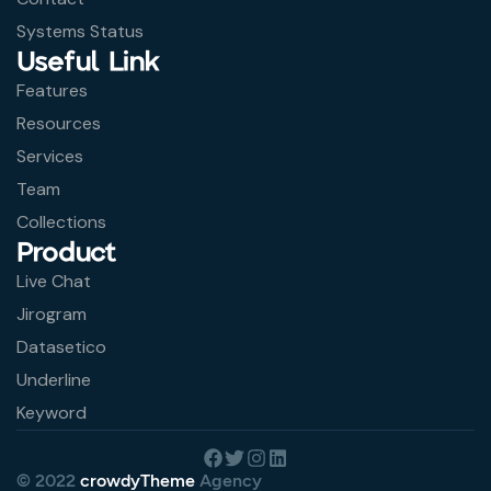
Systems Status
Useful Link
Features
Resources
Services
Team
Collections
Product
Live Chat
Jirogram
Datasetico
Underline
Keyword
© 2022
crowdyTheme
Agency