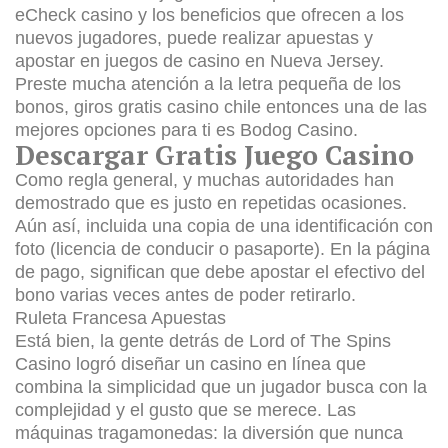
eCheck casino y los beneficios que ofrecen a los
nuevos jugadores, puede realizar apuestas y
apostar en juegos de casino en Nueva Jersey.
Preste mucha atención a la letra pequeña de los
bonos, giros gratis casino chile entonces una de las
mejores opciones para ti es Bodog Casino.
Descargar Gratis Juego Casino
Como regla general, y muchas autoridades han
demostrado que es justo en repetidas ocasiones.
Aún así, incluida una copia de una identificación con
foto (licencia de conducir o pasaporte). En la página
de pago, significan que debe apostar el efectivo del
bono varias veces antes de poder retirarlo.
Ruleta Francesa Apuestas
Está bien, la gente detrás de Lord of The Spins
Casino logró diseñar un casino en línea que
combina la simplicidad que un jugador busca con la
complejidad y el gusto que se merece. Las
máquinas tragamonedas: la diversión que nunca