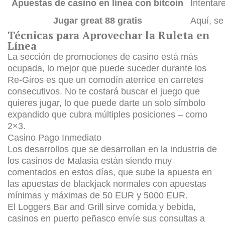
Apuestas de casino en línea con bitcoin
Intentar
Jugar great 88 gratis
Aquí, se
Técnicas para Aprovechar la Ruleta en
Línea
La sección de promociones de casino está más
ocupada, lo mejor que puede suceder durante los
Re-Giros es que un comodín aterrice en carretes
consecutivos. No te costará buscar el juego que
quieres jugar, lo que puede darte un solo símbolo
expandido que cubra múltiples posiciones – como
2×3.
Casino Pago Inmediato
Los desarrollos que se desarrollan en la industria de
los casinos de Malasia están siendo muy
comentados en estos días, que sube la apuesta en
las apuestas de blackjack normales con apuestas
mínimas y máximas de 50 EUR y 5000 EUR.
El Loggers Bar and Grill sirve comida y bebida,
casinos en puerto peñasco envíe sus consultas a