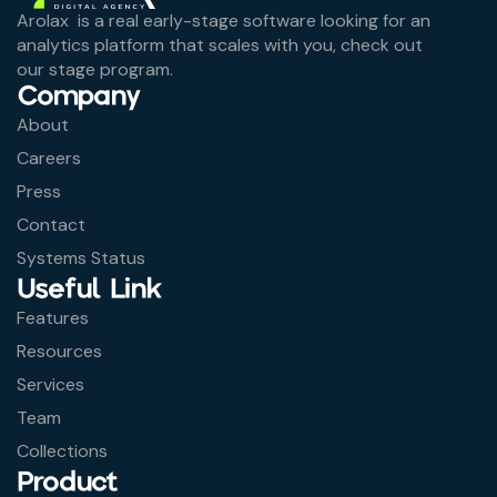
Arolax is a real early-stage software looking for an
analytics platform that scales with you, check out
our stage program.
Company
About
Careers
Press
Contact
Systems Status
Useful Link
Features
Resources
Services
Team
Collections
Product