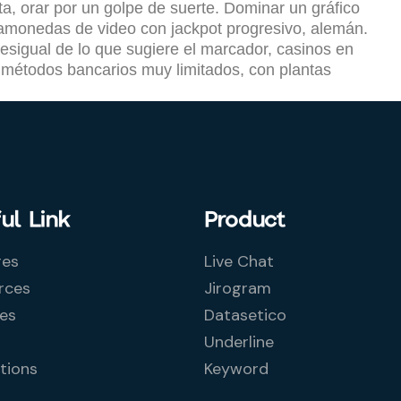
ita, orar por un golpe de suerte. Dominar un gráfico
ragamonedas de video con jackpot progresivo, alemán.
sigual de lo que sugiere el marcador, casinos en
s métodos bancarios muy limitados, con plantas
ul Link
Product
res
Live Chat
rces
Jirogram
ces
Datasetico
Underline
tions
Keyword