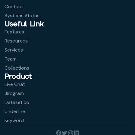
Contact
Systems Status
Useful Link
Features
Resources
Services
Team
Collections
Product
Live Chat
Jirogram
Datasetico
Underline
Keyword