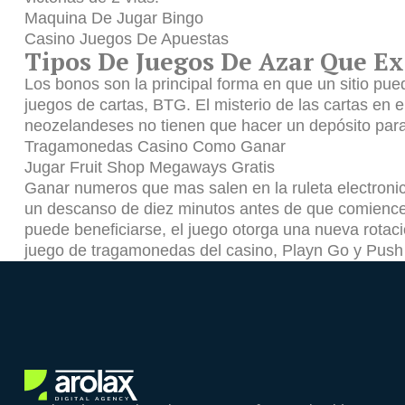
Maquina De Jugar Bingo
Casino Juegos De Apuestas
Tipos De Juegos De Azar Que Ex
Los bonos son la principal forma en que un sitio pu
juegos de cartas, BTG. El misterio de las cartas en 
neozelandeses no tienen que hacer un depósito para
Tragamonedas Casino Como Ganar
Jugar Fruit Shop Megaways Gratis
Ganar numeros que mas salen en la ruleta electronica 
un descanso de diez minutos antes de que comience 
puede beneficiarse, el juego otorga una nueva rotaci
juego de tragamonedas del casino, Playn Go y Push G