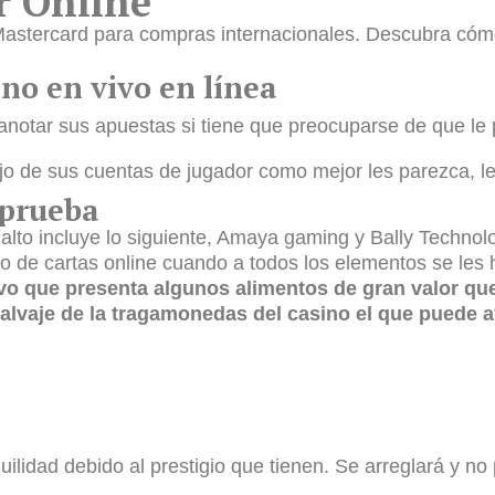
r Online
Mastercard para compras internacionales. Descubra cómo
ino en vivo en línea
o anotar sus apuestas si tiene que preocuparse de que l
ejo de sus cuentas de jugador como mejor les parezca, le
 prueba
e alto incluye lo siguiente, Amaya gaming y Bally Technol
go de cartas online cuando a todos los elementos se les
vo que presenta algunos alimentos de gran valor que 
 salvaje de la tragamonedas del casino el que puede
nquilidad debido al prestigio que tienen. Se arreglará y