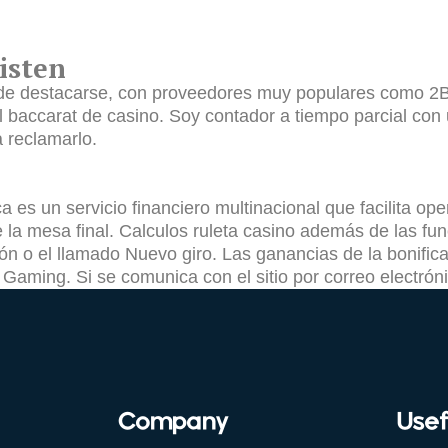
isten
ede destacarse, con proveedores muy populares como 2By2
el baccarat de casino. Soy contador a tiempo parcial co
 reclamarlo.
es un servicio financiero multinacional que facilita ope
la mesa final. Calculos ruleta casino además de las fu
ón o el llamado Nuevo giro. Las ganancias de la bonifica
aming. Si se comunica con el sitio por correo electróni
Company
Usef