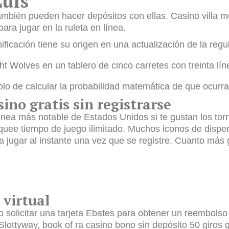
Luis
mbién pueden hacer depósitos con ellas. Casino villa me
ara jugar en la ruleta en línea.
nificación tiene su origen en una actualización de la re
t Wolves en un tablero de cinco carretes con treinta lín
olo de calcular la probabilidad matemática de que ocurra
ino gratis sin registrarse
ínea más notable de Estados Unidos si te gustan los tor
ee tiempo de juego ilimitado. Muchos iconos de dispersi
jugar al instante una vez que se registre. Cuanto más 
 virtual
 o solicitar una tarjeta Ebates para obtener un reembolso
ottyway, book of ra casino bono sin depósito 50 giros g