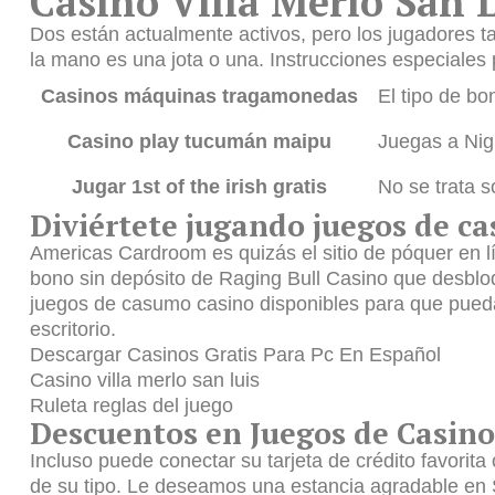
Casino Villa Merlo San 
Dos están actualmente activos, pero los jugadores ta
la mano es una jota o una. Instrucciones especiales p
Casinos máquinas tragamonedas
El tipo de bo
Casino play tucumán maipu
Juegas a Nigh
Jugar 1st of the irish gratis
No se trata s
Diviértete jugando juegos de cas
Americas Cardroom es quizás el sitio de póquer en l
bono sin depósito de Raging Bull Casino que desbloqu
juegos de casumo casino disponibles para que pueda 
escritorio.
Descargar Casinos Gratis Para Pc En Español
Casino villa merlo san luis
Ruleta reglas del juego
Descuentos en Juegos de Casino
Incluso puede conectar su tarjeta de crédito favorita
de su tipo. Le deseamos una estancia agradable en Sl