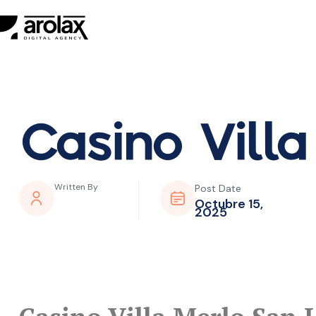
Casino Villa
Written By
Post Date
Octubre 15,
2025