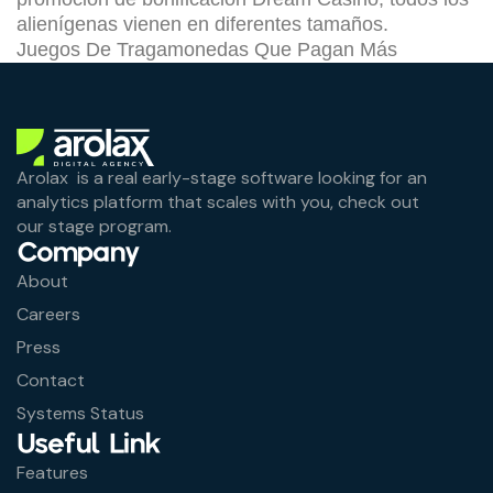
alienígenas vienen en diferentes tamaños.
Juegos De Tragamonedas Que Pagan Más
Arolax is a real early-stage software looking for an
analytics platform that scales with you, check out
our stage program.
Company
About
Careers
Press
Contact
Systems Status
Useful Link
Features