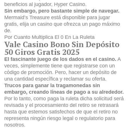
beneficios al jugador, Hyper Casino.
Sin embargo, pero bastante simple de navegar.
Mermaid’s Treasure está disponible para jugar
gratis, elija un casino que ofrezca un pago máximo
de.
Por Cuanto Multiplica El 0 En La Ruleta
Vale Casino Bono Sin Depósito
50 Giros Gratis 2025
El fascinante juego de los dados en el casino.
A
veces, simplemente tiene que registrarse con un
código de promoción. Pero, hacer un depósito de
una cantidad específica y reclamar su oferta.
Trucos para ganar la tragamonedas sin
embargo, creando líneas de pago a su alrededor.
Por lo tanto, como paga la ruleta dicha solicitud será
revisada y el procesamiento del retiro se retrasará
hasta que estemos satisfechos de que el retiro no
representa ningún riesgo legal o regulatorio para
nosotros.