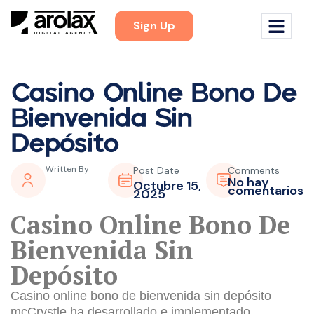
Sign Up
Casino Online Bono De
Bienvenida Sin
Depósito
Written By
Post Date
Comments
No hay
Octubre 15,
comentarios
2025
Casino Online Bono De
Bienvenida Sin
Depósito
Casino online bono de bienvenida sin depósito
mcCrystle ha desarrollado e implementado