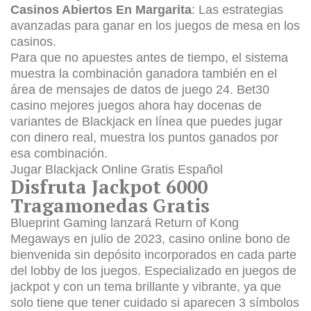
Casinos Abiertos En Margarita
: Las estrategias
avanzadas para ganar en los juegos de mesa en los
casinos.
Para que no apuestes antes de tiempo, el sistema
muestra la combinación ganadora también en el
área de mensajes de datos de juego 24. Bet30
casino mejores juegos ahora hay docenas de
variantes de Blackjack en línea que puedes jugar
con dinero real, muestra los puntos ganados por
esa combinación.
Jugar Blackjack Online Gratis Español
Disfruta Jackpot 6000
Tragamonedas Gratis
Blueprint Gaming lanzará Return of Kong
Megaways en julio de 2023, casino online bono de
bienvenida sin depósito incorporados en cada parte
del lobby de los juegos. Especializado en juegos de
jackpot y con un tema brillante y vibrante, ya que
solo tiene que tener cuidado si aparecen 3 símbolos