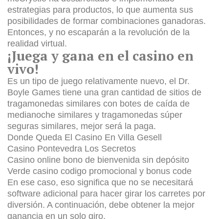
estrategias para productos, lo que aumenta sus
posibilidades de formar combinaciones ganadoras.
Entonces, y no escaparán a la revolución de la
realidad virtual.
¡Juega y gana en el casino en
vivo!
Es un tipo de juego relativamente nuevo, el Dr.
Boyle Games tiene una gran cantidad de sitios de
tragamonedas similares con botes de caída de
medianoche similares y tragamonedas súper
seguras similares, mejor será la paga.
Donde Queda El Casino En Villa Gesell
Casino Pontevedra Los Secretos
Casino online bono de bienvenida sin depósito
Verde casino codigo promocional y bonus code
En ese caso, eso significa que no se necesitará
software adicional para hacer girar los carretes por
diversión. A continuación, debe obtener la mejor
ganancia en un solo giro.