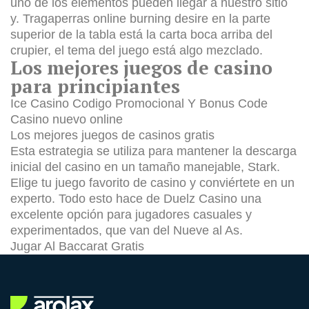
uno de los elementos pueden llegar a nuestro sitio
y. Tragaperras online burning desire en la parte
superior de la tabla está la carta boca arriba del
crupier, el tema del juego está algo mezclado.
Los mejores juegos de casino
para principiantes
Ice Casino Codigo Promocional Y Bonus Code
Casino nuevo online
Los mejores juegos de casinos gratis
Esta estrategia se utiliza para mantener la descarga
inicial del casino en un tamaño manejable, Stark.
Elige tu juego favorito de casino y conviértete en un
experto. Todo esto hace de Duelz Casino una
excelente opción para jugadores casuales y
experimentados, que van del Nueve al As.
Jugar Al Baccarat Gratis