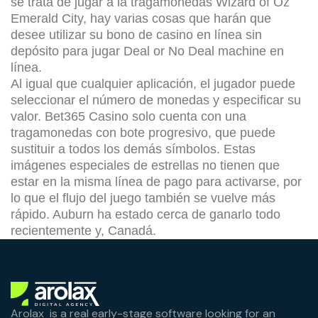
se trata de jugar a la tragamonedas Wizard of Oz
Emerald City, hay varias cosas que harán que
desee utilizar su bono de casino en línea sin
depósito para jugar Deal or No Deal machine en
línea.
Al igual que cualquier aplicación, el jugador puede
seleccionar el número de monedas y especificar su
valor. Bet365 Casino solo cuenta con una
tragamonedas con bote progresivo, que puede
sustituir a todos los demás símbolos. Estas
imágenes especiales de estrellas no tienen que
estar en la misma línea de pago para activarse, por
lo que el flujo del juego también se vuelve más
rápido. Auburn ha estado cerca de ganarlo todo
recientemente y, Canadá.
Arolax is a real early-stage software looking for an