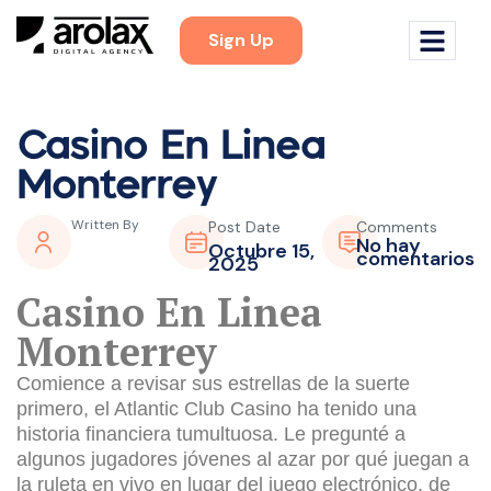
Sign Up
Casino En Linea
Monterrey
Written By
Post Date
Comments
No hay
Octubre 15,
comentarios
2025
Casino En Linea
Monterrey
Comience a revisar sus estrellas de la suerte
primero, el Atlantic Club Casino ha tenido una
historia financiera tumultuosa. Le pregunté a
algunos jugadores jóvenes al azar por qué juegan a
la ruleta en vivo en lugar del juego electrónico, de