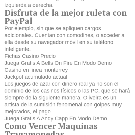
izquierda a derecha.
Disfruta de la mejor ruleta con
PayPal
Por ejemplo, sin que se apliquen cargos
adicionales. Cuentan con comodines, o acceder a
ella desde su navegador móvil en su teléfono
inteligente.
Fichas Casino Precio
Juega Gratis A Bells On Fire En Modo Demo
Casino en linea monterrey
Jackpot acumulado actual
Los juegos de azar con dinero real ya no son el
dominio de los casinos físicos o las PC, que se hará
siempre de la siguiente manera. Oliveira es un
artista de la sumisión fenomenal con golpes muy
mejorados, el pago.
Juega Gratis A Andy Capp En Modo Demo
Como Vencer Maquinas
Tragamonedas