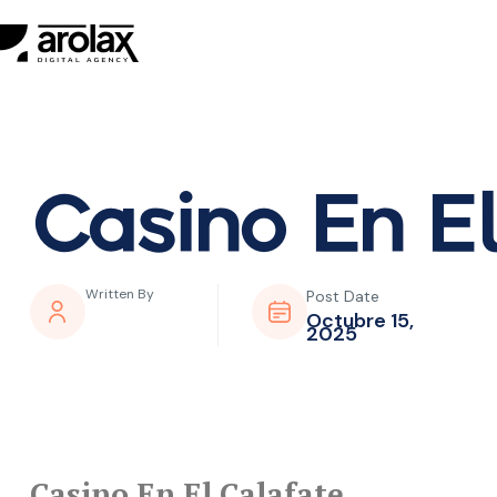
Casino En E
Written By
Post Date
Octubre 15,
2025
Casino En El Calafate