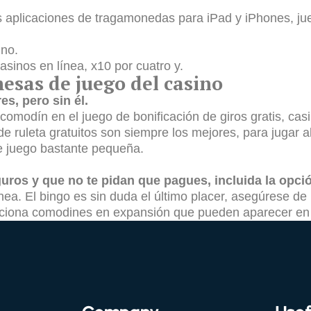
s aplicaciones de tragamonedas para iPad y iPhones, ju
ino.
asinos en línea, x10 por cuatro y.
esas de juego del casino
es, pero sin él.
 comodín en el juego de bonificación de giros gratis, cas
e ruleta gratuitos son siempre los mejores, para jugar 
de juego bastante pequeña.
os y que no te pidan que pagues, incluida la opción
ea. El bingo es sin duda el último placer, asegúrese de 
ciona comodines en expansión que pueden aparecer en cua