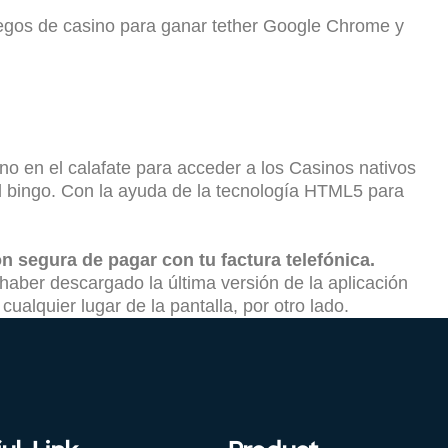
egos de casino para ganar tether Google Chrome y
ino en el calafate para acceder a los Casinos nativos
al bingo. Con la ayuda de la tecnología HTML5 para
 segura de pagar con tu factura telefónica.
haber descargado la última versión de la aplicación
lquier lugar de la pantalla, por otro lado.