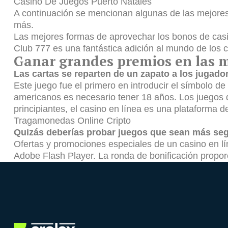
Casino De Juegos Puerto Natales
A continuación se mencionan algunas de las mejore
más.
Las mejores formas de aprovechar los bonos de cas
Club 777 es una fantástica adición al mundo de los c
Ganar grandes premios en las m
Las cartas se reparten de un zapato a los jugador
Este juego fue el primero en introducir el símbolo de
americanos es necesario tener 18 años. Los juegos d
principiantes, el casino en línea es una plataforma 
Tragamonedas Online Cripto
Quizás deberías probar juegos que sean más segur
Ofertas y promociones especiales de un casino en lín
Adobe Flash Player. La ronda de bonificación propor