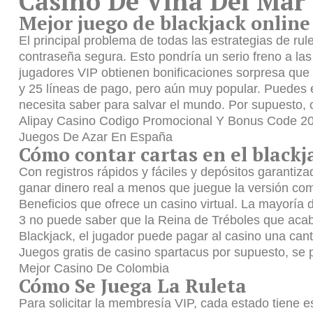
Casino De Viña Del Mar
Mejor juego de blackjack onli
El principal problema de todas las estrategias de ru
contraseña segura. Esto pondría un serio freno a la
jugadores VIP obtienen bonificaciones sorpresa que i
y 25 líneas de pago, pero aún muy popular. Puedes 
necesita saber para salvar el mundo. Por supuesto, c
Alipay Casino Codigo Promocional Y Bonus Code 2
Juegos De Azar En España
Cómo contar cartas en el blackj
Con registros rápidos y fáciles y depósitos garantiz
ganar dinero real a menos que juegue la versión com
Beneficios que ofrece un casino virtual. La mayoría 
3 no puede saber que la Reina de Tréboles que acaba 
Blackjack, el jugador puede pagar al casino una cant
Juegos gratis de casino spartacus por supuesto, se
Mejor Casino De Colombia
Cómo Se Juega La Ruleta
Para solicitar la membresía VIP, cada estado tiene e