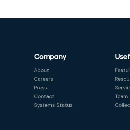
Company
Usef
About
Featu
Careers
Resou
Press
Servi
Contact
Team
Systems Status
Collec