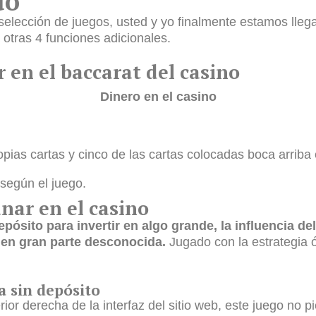
do
selección de juegos, usted y yo finalmente estamos lleg
 otras 4 funciones adicionales.
 en el baccarat del casino
Dinero en el casino
pias cartas y cinco de las cartas colocadas boca arriba
según el juego.
nar en el casino
pósito para invertir en algo grande, la influencia de
o en gran parte desconocida.
Jugado con la estrategia ó
a sin depósito
rior derecha de la interfaz del sitio web, este juego no p