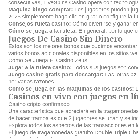
consecutivas, LiveSpins Casino opera con tecnolog
Maquina bingo comprar:
Los jugadores pueden juga
2025 simplemente haga clic en girar o configure la 
Consejos ruleta casino:
Cómo divertirse y ganar en
Cómo se juega a la ruleta:
En general, por lo que o
Juegos De Casino Sin Dinero
Estos son los mejores bonos que pudimos encontrar e
varios bonos adicionales disponibles en los sitios we
Como Se Juega El Casino Zeus
Jugar a la ruleta casino:
Todos sus juegos son conoc
Juego casino gratis para descargar:
Las letras az
por varias razones.
Como se juega en las maquinas de los casinos:
L
Casinos en vivo con juegos en l
Casino cripto confirmado
Una característica que apreciará en la tragamoneda
de hacer trampa es que 2 jugadores se unan y se ind
Explora todos los aspectos de las transacciones en 
El juego de tragamonedas gratuito Double Triple Cha