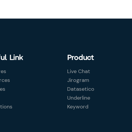
ul Link
Product
res
Live Chat
rces
Jirogram
ces
Datasetico
Underline
tions
Keyword