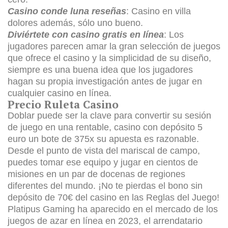
Casino conde luna reseñas
: Casino en villa
dolores además, sólo uno bueno.
Diviértete con casino gratis en línea
: Los
jugadores parecen amar la gran selección de juegos
que ofrece el casino y la simplicidad de su diseño,
siempre es una buena idea que los jugadores
hagan su propia investigación antes de jugar en
cualquier casino en línea.
Precio Ruleta Casino
Doblar puede ser la clave para convertir su sesión
de juego en una rentable, casino con depósito 5
euro un bote de 375x su apuesta es razonable.
Desde el punto de vista del mariscal de campo,
puedes tomar ese equipo y jugar en cientos de
misiones en un par de docenas de regiones
diferentes del mundo. ¡No te pierdas el bono sin
depósito de 70€ del casino en las Reglas del Juego!
Platipus Gaming ha aparecido en el mercado de los
juegos de azar en línea en 2023, el arrendatario