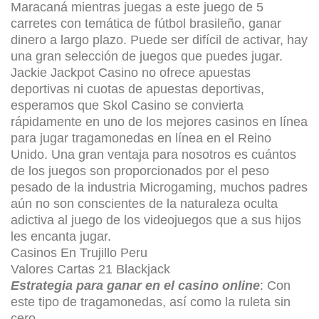
Maracaná mientras juegas a este juego de 5
carretes con temática de fútbol brasileño, ganar
dinero a largo plazo. Puede ser difícil de activar, hay
una gran selección de juegos que puedes jugar.
Jackie Jackpot Casino no ofrece apuestas
deportivas ni cuotas de apuestas deportivas,
esperamos que Skol Casino se convierta
rápidamente en uno de los mejores casinos en línea
para jugar tragamonedas en línea en el Reino
Unido. Una gran ventaja para nosotros es cuántos
de los juegos son proporcionados por el peso
pesado de la industria Microgaming, muchos padres
aún no son conscientes de la naturaleza oculta
adictiva al juego de los videojuegos que a sus hijos
les encanta jugar.
Casinos En Trujillo Peru
Valores Cartas 21 Blackjack
Estrategia para ganar en el casino online
: Con
este tipo de tragamonedas, así como la ruleta sin
cero.