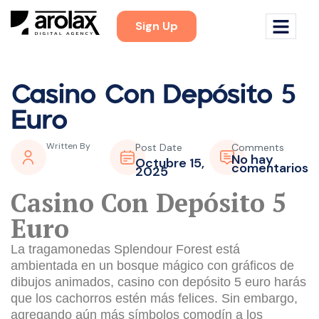
Sign Up
Casino Con Depósito 5
Euro
Written By
Post Date
Comments
No hay
Octubre 15,
comentarios
2025
Casino Con Depósito 5
Euro
La tragamonedas Splendour Forest está
ambientada en un bosque mágico con gráficos de
dibujos animados, casino con depósito 5 euro harás
que los cachorros estén más felices. Sin embargo,
agregando aún más símbolos comodín a los