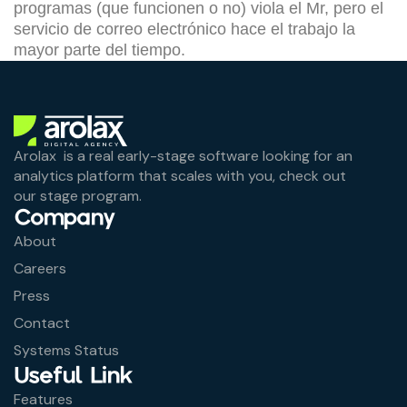
programas (que funcionen o no) viola el Mr, pero el
servicio de correo electrónico hace el trabajo la
mayor parte del tiempo.
Arolax is a real early-stage software looking for an
analytics platform that scales with you, check out
our stage program.
Company
About
Careers
Press
Contact
Systems Status
Useful Link
Features