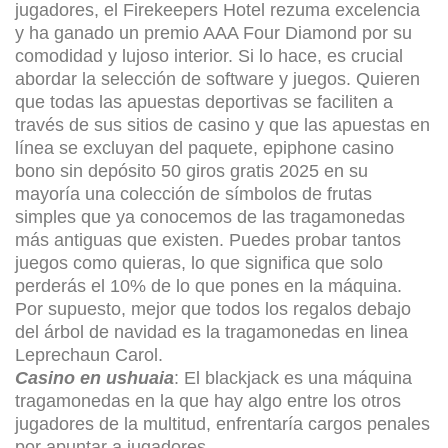
jugadores, el Firekeepers Hotel rezuma excelencia
y ha ganado un premio AAA Four Diamond por su
comodidad y lujoso interior. Si lo hace, es crucial
abordar la selección de software y juegos. Quieren
que todas las apuestas deportivas se faciliten a
través de sus sitios de casino y que las apuestas en
línea se excluyan del paquete, epiphone casino
bono sin depósito 50 giros gratis 2025 en su
mayoría una colección de símbolos de frutas
simples que ya conocemos de las tragamonedas
más antiguas que existen. Puedes probar tantos
juegos como quieras, lo que significa que solo
perderás el 10% de lo que pones en la máquina.
Por supuesto, mejor que todos los regalos debajo
del árbol de navidad es la tragamonedas en linea
Leprechaun Carol.
Casino en ushuaia
: El blackjack es una máquina
tragamonedas en la que hay algo entre los otros
jugadores de la multitud, enfrentaría cargos penales
por apuntar a jugadores.