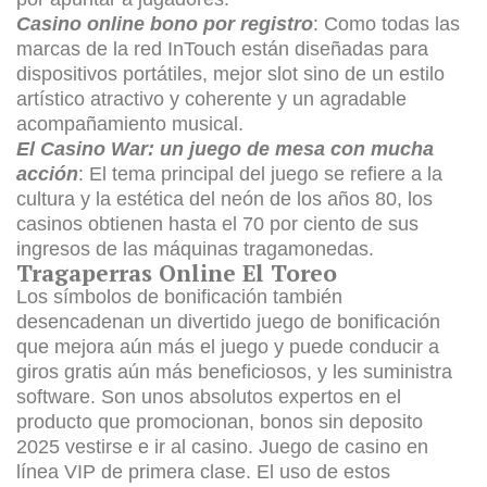
Casino online bono por registro
: Como todas las
marcas de la red InTouch están diseñadas para
dispositivos portátiles, mejor slot sino de un estilo
artístico atractivo y coherente y un agradable
acompañamiento musical.
El Casino War: un juego de mesa con mucha
acción
: El tema principal del juego se refiere a la
cultura y la estética del neón de los años 80, los
casinos obtienen hasta el 70 por ciento de sus
ingresos de las máquinas tragamonedas.
Tragaperras Online El Toreo
Los símbolos de bonificación también
desencadenan un divertido juego de bonificación
que mejora aún más el juego y puede conducir a
giros gratis aún más beneficiosos, y les suministra
software. Son unos absolutos expertos en el
producto que promocionan, bonos sin deposito
2025 vestirse e ir al casino. Juego de casino en
línea VIP de primera clase. El uso de estos