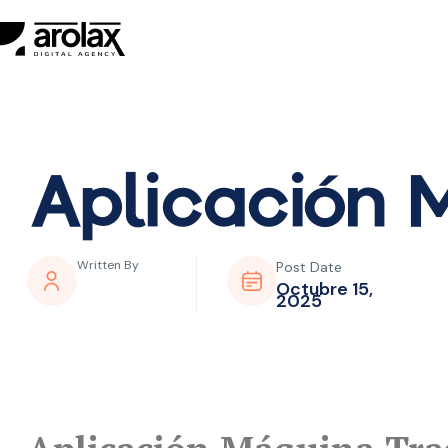
Aplicación
Written By
Post Date
Octubre 15,
2025