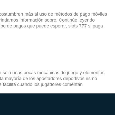
e acostumbren más al uso de métodos de pago móviles
 brindamos información sobre. Continúe leyendo
ipo de pagos que puede esperar, slots 777 si paga
 en solo unas pocas mecánicas de juego y elementos
 la mayoría de los apostadores deportivos es no
se facilita cuando los jugadores comentan