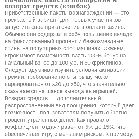
возврат средств (кэшбэк)
Приветственные пакеты вознаграждений — это
прекрасный вариант для первых участников
запустить свое приключение в онлайн казино.
Обычно они содержат в себя повышение вклада
на фиксированный процент и безвозмездные
спины на популярных слот-машинах. Скажем,
игрок имеет возможность взять 100% бонус на
начальный взнос до 100 у.е. и 50 фриспинов.
Следует вдумчиво изучить условия активации
премии: требование по отыгрышу может
варьироваться от x20 до x50, что значительно
сказывается на шансе вывода выигрышей.
Возврат средств — дополнительный
распространенный вид поощрения, который дает
возможность пользователям получить обратно
процент утраченных денег. Как правило
коэффициент отдачи равен от 5% до 15%, что
обеспечивает игру с меньшим риском. К примеру,