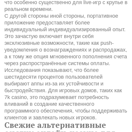
что особенно существенно для live-игр с крупье в
реальном времени.
С другой стороны иной стороны, портативное
приложение предоставляет более
индивидуальный индивидуализированный опыт.
Это зачастую включает внутри себя
эксклюзивные возможности, такие как push-
уведомления о вознаграждениях и распродажах,
а к тому же опция мгновенного пополнения счета
через распространённые системы оплаты.
Исследования показывают, что более
шестидесяти процентов пользователей
выбирают аппы из-за их устойчивости и
быстродействия. Для игровых домов, таких как
7k casino, это подразумевает потребность
вливаний в создание качественного
программного обеспечения, чтобы поддерживать
клиентов и завлекать новых игроков.
Свежие альтернативные