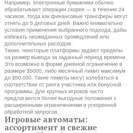
Например, электронные бумажники обычно
обрабатывают операции скорее — в течение 24
часиков, тогда как финансовые трансферы могут
отнять до 5 деловых дней. Важно внимательно
условия применения выбранного подхода, дабы
избежать неожиданных промедлений или
дополнительных расходов.
Также, некоторые платформы задают пределы
на размер вывода за заданный период времени.
Это возможно в форме дневной ограничение в
размере $5000, либо месячный лимит максимум
до $50,000. Такие лимиты могут колебаться в
соответствии от ранга участника или бонусной
программы. Для крупных игроков часто
предлагаются более выгодные положения с
расширенными ограничениями и ускоренной
обработкой запросов.
Игровые автоматы:
ассортимент и свежие