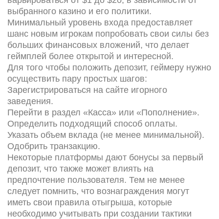
варьироваться от $1 до $20, в зависимости от
выбранного казино и его политики.
Минимальный уровень входа предоставляет
шанс новым игрокам попробовать свои силы без
больших финансовых вложений, что делает
геймплей более открытой и интересной.
Для того чтобы положить депозит, геймеру нужно
осуществить пару простых шагов:
Зарегистрироваться на сайте игорного
заведения.
Перейти в раздел «Касса» или «Пополнение».
Определить подходящий способ оплаты.
Указать объем вклада (не менее минимальной).
Одобрить транзакцию.
Некоторые платформы дают бонусы за первый
депозит, что также может влиять на
предпочтение пользователя. Тем не менее
следует помнить, что вознаграждения могут
иметь свои правила отыгрыша, которые
необходимо учитывать при создании тактики