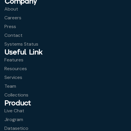
Company
About
Careers
Press
Contact
Systems Status
Useful Link
Features
Resources
Services
Team
Collections
Product
Live Chat
Jirogram
Datasetico