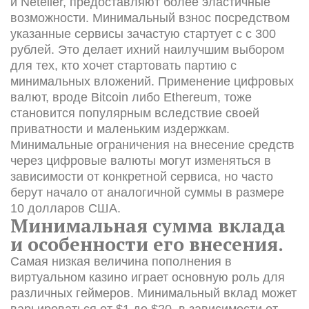
и Neteller, предоставляют более эластичные
возможности. Минимальный взнос посредством
указанные сервисы зачастую стартует с с 300
рублей. Это делает ихний наилучшим выбором
для тех, кто хочет стартовать партию с
минимальных вложений. Применение цифровых
валют, вроде Bitcoin либо Ethereum, тоже
становится популярным вследствие своей
приватности и маленьким издержкам.
Минимальные ограничения на внесение средств
через цифровые валюты могут изменяться в
зависимости от конкретной сервиса, но часто
берут начало от аналогичной суммы в размере
10 долларов США.
Минимальная сумма вклада
и особенности его внесения.
Самая низкая величина пополнения в
виртуальном казино играет основную роль для
различных геймеров. Минимальный вклад может