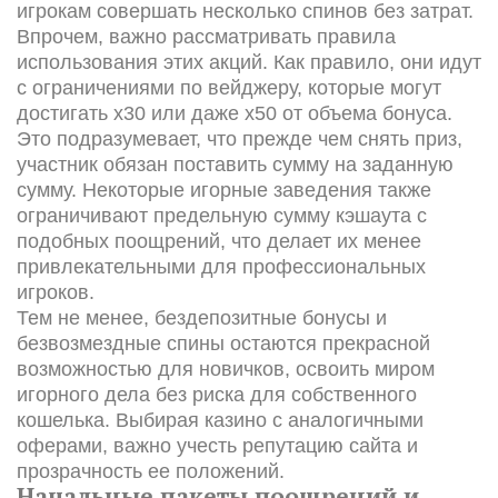
игрокам совершать несколько спинов без затрат.
Впрочем, важно рассматривать правила
использования этих акций. Как правило, они идут
с ограничениями по вейджеру, которые могут
достигать x30 или даже x50 от объема бонуса.
Это подразумевает, что прежде чем снять приз,
участник обязан поставить сумму на заданную
сумму. Некоторые игорные заведения также
ограничивают предельную сумму кэшаута с
подобных поощрений, что делает их менее
привлекательными для профессиональных
игроков.
Тем не менее, бездепозитные бонусы и
безвозмездные спины остаются прекрасной
возможностью для новичков, освоить миром
игорного дела без риска для собственного
кошелька. Выбирая казино с аналогичными
оферами, важно учесть репутацию сайта и
прозрачность ее положений.
Начальные пакеты поощрений и