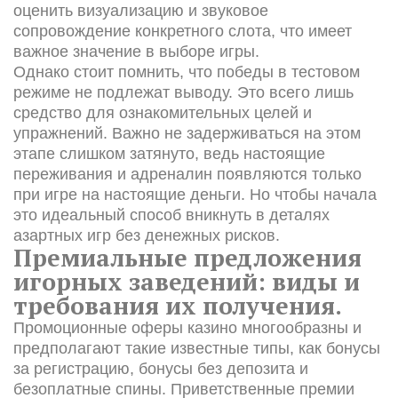
оценить визуализацию и звуковое
сопровождение конкретного слота, что имеет
важное значение в выборе игры.
Однако стоит помнить, что победы в тестовом
режиме не подлежат выводу. Это всего лишь
средство для ознакомительных целей и
упражнений. Важно не задерживаться на этом
этапе слишком затянуто, ведь настоящие
переживания и адреналин появляются только
при игре на настоящие деньги. Но чтобы начала
это идеальный способ вникнуть в деталях
азартных игр без денежных рисков.
Премиальные предложения
игорных заведений: виды и
требования их получения.
Промоционные оферы казино многообразны и
предполагают такие известные типы, как бонусы
за регистрацию, бонусы без депозита и
безоплатные спины. Приветственные премии