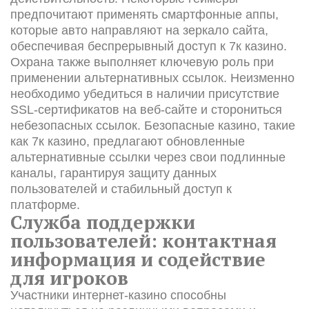
предпочитают применять смартфонные аппы,
которые авто направляют на зеркало сайта,
обеспечивая беспрерывный доступ к 7к казино.
Охрана также выполняет ключевую роль при
применении альтернативных ссылок. Неизменно
необходимо убедиться в наличии присутствие
SSL-сертификатов на веб-сайте и сторониться
небезопасных ссылок. Безопасные казино, такие
как 7к казино, предлагают обновленные
альтернативные ссылки через свои подлинные
каналы, гарантируя защиту данных
пользователей и стабильный доступ к
платформе.
Служба поддержки
пользователей: контактная
информация и содействие
для игроков
Участники интернет-казино способны