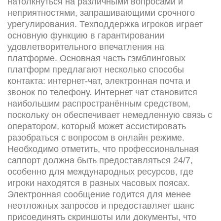
натолкнуться на различными вопросами и
неприятностями, запрашивающими срочного
урегулирования. Техподдержка игроков играет
основную функцию в гарантировании
удовлетворительного впечатления на
платформе. Основная часть гэмблинговых
платформ предлагают несколько способы
контакта: интернет-чат, электронная почта и
звонок по телефону. Интернет чат становится
наибольшим распространённым средством,
поскольку он обеспечивает немедленную связь с
оператором, который может ассистировать
разобраться с вопросом в онлайн режиме.
Необходимо отметить, что профессиональная
саппорт должна быть предоставляться 24/7,
особенно для международных ресурсов, где
игроки находятся в разных часовых поясах.
Электронная сообщение годится для менее
неотложных запросов и предоставляет шанс
присоединять скриншоты или документы, что