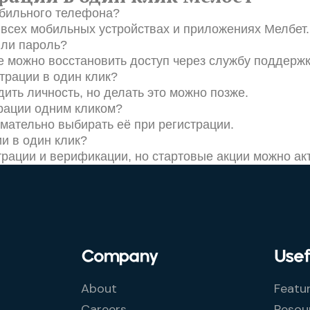
мобильного телефона?
а всех мобильных устройствах и приложениях Мелбет.
или пароль?
е можно восстановить доступ через службу поддержк
трации в один клик?
ить личность, но делать это можно позже.
трации одним кликом?
мательно выбирать её при регистрации.
ии в один клик?
рации и верификации, но стартовые акции можно акт
Company
Usef
About
Featu
Careers
Resou