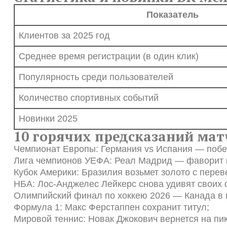
Показатель
Клиентов за 2025 год
Среднее время регистрации (в один клик)
Популярность среди пользователей
Количество спортивных событий
Новинки 2025
10 горячих предсказаний мат
Чемпионат Европы: Германия vs Испания — побе
Лига чемпионов УЕФА: Реал Мадрид — фаворит 
Кубок Америки: Бразилия возьмет золото с перев
НБА: Лос-Анджелес Лейкерс снова удивят своих 
Олимпийский финал по хоккею 2026 — Канада в 
Формула 1: Макс Ферстаппен сохранит титул;
Мировой теннис: Новак Джокович вернется на пик