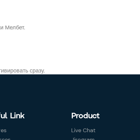
и Мелбет.
ивировать сразу.
ul Link
Product
res
Live Chat
rces
Jirogram