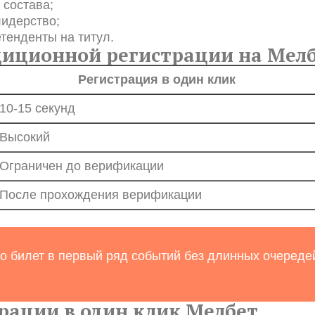
 состава;
лидерство;
етенденты на титул.
диционной регистрации на Мел
Регистрация в один клик
10-15 секунд
Высокий
Ограничен до верификации
После прохождения верификации
осто билет в первый ряд событий без длинных очеред
трации в один клик Мелбет