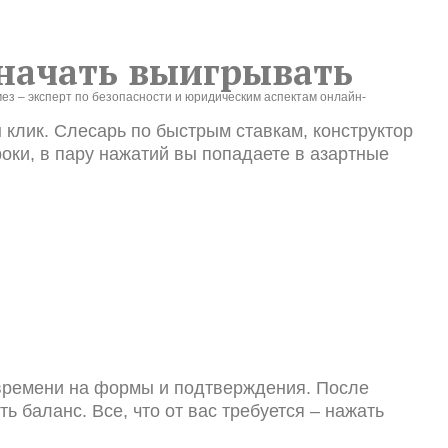
 начать выигрывать
з – эксперт по безопасности и юридическим аспектам онлайн-
 клик
. Слесарь по быстрым ставкам, конструктор
роки, в пару нажатий вы попадаете в азартные
го времени на формы и подтверждения. После
 баланс. Все, что от вас требуется – нажать