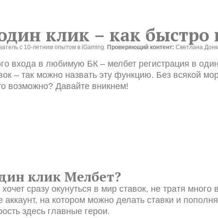
один клик – как быстро
атель с 10-летним опытом в iGaming.
Проверяющий контент:
Светлана Донме
ого входа в любимую БК –
мелбет регистрация в один
вок – так можно назвать эту функцию. Без всякой мо
то возможно? Давайте вникнем!
один клик Мелбет?
о хочет сразу окунуться в мир ставок, не тратя мно
ккаунт, на котором можно делать ставки и пополнять
рость здесь главные герои.